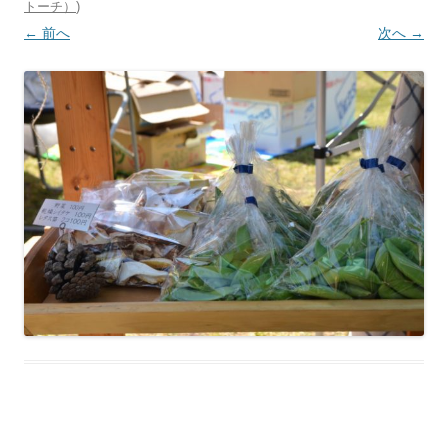
トーチ）
)
← 前へ
次へ →