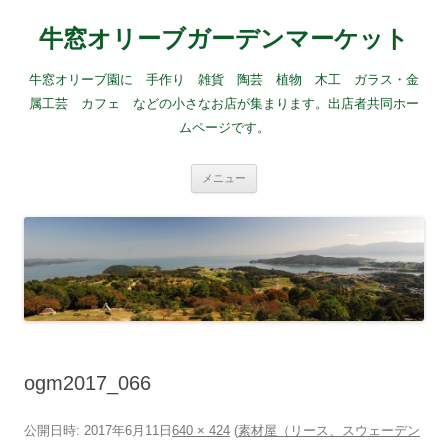
牛窓オリーブガーデンマーケット
牛窓オリーブ園に 手作り 雑貨 陶芸 植物 木工 ガラス・金
属工芸 カフェ などの小さなお店が集まります。出店者共同ホー
ムページです。
コ
メニュー
ン
テ
ン
ツ
へ
ス
キ
ッ
プ
ogm2017_066
公開日時:
2017年6月11日
640 × 424
(
素材屋（リース、スウェーデン