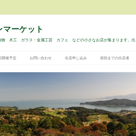
ンマーケット
植物 木工 ガラス・金属工芸 カフェ などの小さなお店が集まります。出
コ
ン
9日開催予定
お問い合わせ
出店申し込み
前回までの出店者
テ
ン
ツ
へ
ス
キ
ッ
プ