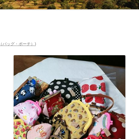
ow（バッグ・ポーチ）
)