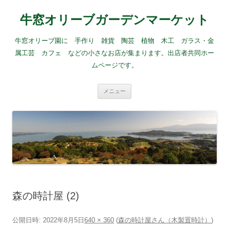
牛窓オリーブガーデンマーケット
牛窓オリーブ園に 手作り 雑貨 陶芸 植物 木工 ガラス・金
属工芸 カフェ などの小さなお店が集まります。出店者共同ホー
ムページです。
コ
メニュー
ン
テ
ン
ツ
へ
ス
キ
ッ
プ
森の時計屋 (2)
公開日時:
2022年8月5日
640 × 360
(
森の時計屋さん（木製置時計）
)