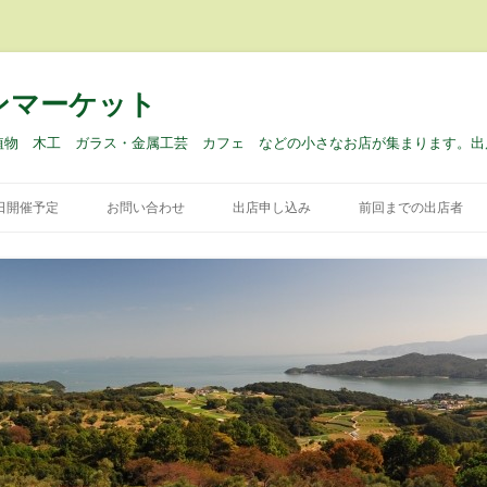
ンマーケット
植物 木工 ガラス・金属工芸 カフェ などの小さなお店が集まります。出
コ
ン
9日開催予定
お問い合わせ
出店申し込み
前回までの出店者
テ
ン
ツ
へ
ス
キ
ッ
プ