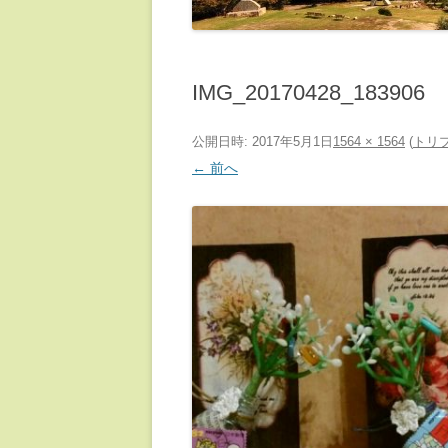
IMG_20170428_183906
公開日時:
2017年5月1日
1564 × 1564
(
トリ
← 前へ