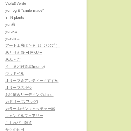
Viola&Verde
yomogi& *smile made*
YTN plants
yuri彩
yuruka
yuzulina
アート工房ほたる（ｶﾞﾗｽﾗﾝﾌﾟ）
あとりえ白〜HAKU〜
あみ～ご
うしまど雑貨屋(momo)
ウッドベル
オリーブ＆アンティークすずめ
オリーブの小径
お絵描きリーディングshino.
カドリー(スワッグ)
カラーdeサンキャッチャーⓇ
キャンドルフェアリー
こもれび 雑貨
サクの休日