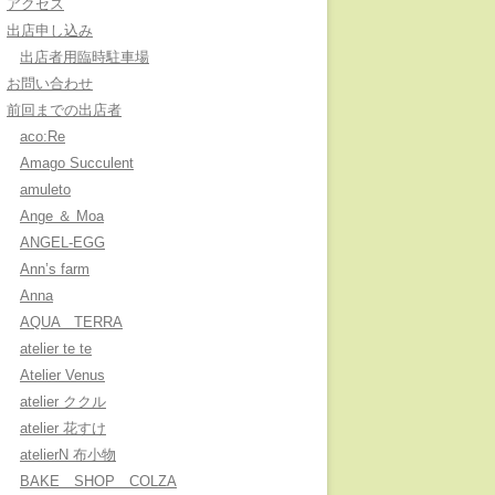
アクセス
出店申し込み
出店者用臨時駐車場
お問い合わせ
前回までの出店者
aco:Re
Amago Succulent
amuleto
Ange ＆ Moa
ANGEL-EGG
Ann’s farm
Anna
AQUA TERRA
atelier te te
Atelier Venus
atelier ククル
atelier 花すけ
atelierN 布小物
BAKE SHOP COLZA