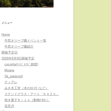
メニュー
Home
牛窓オリーブ園イベント一覧
牛窓オリーブ園紹介
開催予定日
2026年8月9日開催予定
cocorita(ﾊﾝﾄﾞﾒｲﾄﾞ雑貨)
Moana
Sk_paracord
ティアレ
みき木工堂（木のｶﾄﾗﾘｰなど）
ステンドグラス・アート「ＫＡＺＵ」
焼き菓子Ｒｉｃｏ（動物ﾏｶﾛﾝ）
花見月