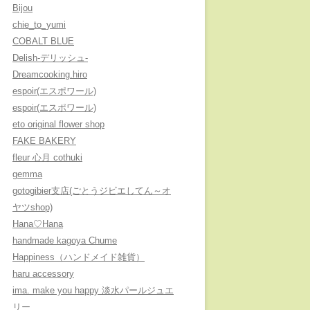
Bijou
chie_to_yumi
COBALT BLUE
Delish-デリッシュ-
Dreamcooking.hiro
espoir(エスポワール)
espoir(エスポワール)
eto original flower shop
FAKE BAKERY
fleur 心月 cothuki
gemma
gotogibier支店(ごとうジビエしてん～オ
ヤツshop)
Hana♡Hana
handmade kagoya Chume
Happiness（ハンドメイド雑貨）
haru accessory
ima. make you happy 淡水パールジュエ
リー