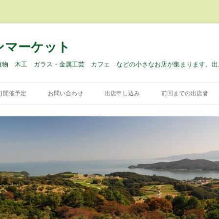
ンマーケット
植物 木工 ガラス・金属工芸 カフェ などの小さなお店が集まります。出
コ
ン
9日開催予定
お問い合わせ
出店申し込み
前回までの出店者
テ
ン
ツ
へ
ス
キ
ッ
プ