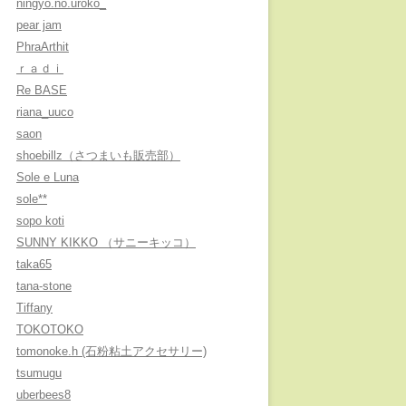
ningyo.no.uroko_
pear jam
PhraArthit
ｒａｄｉ
Re BASE
riana_uuco
saon
shoebillz（さつまいも販売部）
Sole e Luna
sole**
sopo koti
SUNNY KIKKO （サニーキッコ）
taka65
tana-stone
Tiffany
TOKOTOKO
tomonoke.h (石粉粘土アクセサリー)
tsumugu
uberbees8