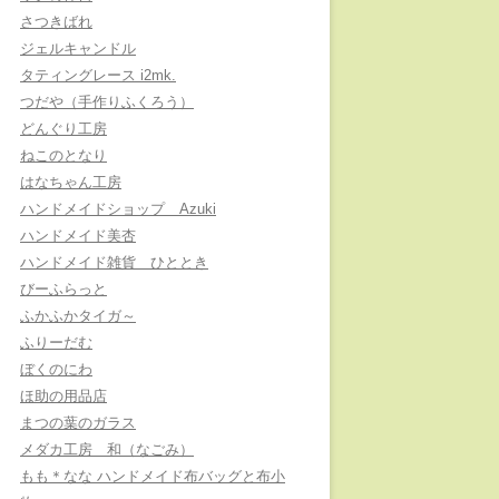
さつきばれ
ジェルキャンドル
タティングレース i2mk.
つだや（手作りふくろう）
どんぐり工房
ねこのとなり
はなちゃん工房
ハンドメイドショップ Azuki
ハンドメイド美杏
ハンドメイド雑貨 ひととき
びーふらっと
ふかふかタイガ～
ふりーだむ
ぼくのにわ
ほ助の用品店
まつの葉のガラス
メダカ工房 和（なごみ）
もも＊なな ハンドメイド布バッグと布小