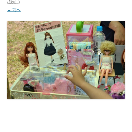
植物）
)
← 前へ