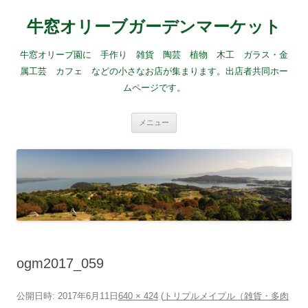
牛窓オリーブガーデンマーケット
牛窓オリーブ園に 手作り 雑貨 陶芸 植物 木工 ガラス・金
属工芸 カフェ などの小さなお店が集まります。出店者共同ホー
ムページです。
コ
メニュー
ン
テ
ン
ツ
へ
ス
キ
ッ
プ
ogm2017_059
公開日時:
2017年6月11日
640 × 424
(
トリプルメイプル（雑貨・多肉