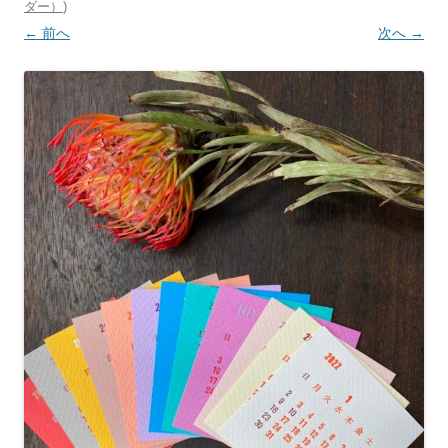
ダー）
)
← 前へ
次へ →