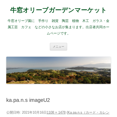
牛窓オリーブガーデンマーケット
牛窓オリーブ園に 手作り 雑貨 陶芸 植物 木工 ガラス・金
属工芸 カフェ などの小さなお店が集まります。出店者共同ホー
ムページです。
コ
メニュー
ン
テ
ン
ツ
へ
ス
キ
ッ
プ
ka.pa.n.s imageU2
公開日時:
2021年10月16日
1108 × 1478
(
Ka.pa.n.s（カード・カレン