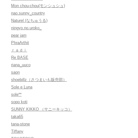
Mon chou-chou(モンシュシュ)
nao.sunny_country
Naturel (なちゅうる)
ningyo.no.uroko_
pear jam
PhraArthit
ｒａｄｉ
Re BASE
riana_uuco
saon
shoebillz（さつまいも販売部）
Sole e Luna
sole**
sopo koti
SUNNY KIKKO （サニーキッコ）
taka65
tana-stone
Tiffany