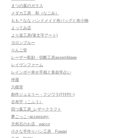
まつの葉のガラス
メダカ工房 和（なごみ）
もも＊なな ハンドメイド布バッグと布小物
よってみ店
より道工房(筆文字アート)
ヨロンブルー
りんご堂
レーザー彫刻・切断工房assemblage
レイヴンファーム
レインボー幸せ手相と算命学占い
仲屋
六根堂
創作ジュエリー・フジワラ(ｱｸｾｻﾘｰ)
古布宇（こふう）
四つ葉工房_レザークラフト
夢ごっこ~accessory-
天然石のお店 pacco
小さな手作りパン工房 Fuwari