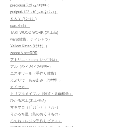
precious(天然石ｱｸｾｻﾘｰ)
putiputi-123（ｶﾞﾗｽのﾈｯｸﾚｽ）
Ｓ＆Ｙ (ｱｸｾｻﾘｰ)
saru♪hebi
TAKI WOOD WORK (木工品)
warp(雑貨、ティシャツ)
Yellow Kitten (ｱｸｾｻﾘｰ)
zacca＆accRRR
アトリエ・kirara（ﾊｰﾊﾞﾘｳﾑ）
アル（ﾊﾝﾄﾞﾒｲﾄﾞｱｸｾｻﾘｰ）
エスポワール（手作り雑貨）
えぶりでーあみあみ（ｱｸｾｻﾘｰ）
カイセカ。
トリプルメイプル（雑貨・多肉植物）
ひかる木工(木工作品)
マキマロ（ﾌﾟﾘｻﾞｰﾌﾞﾄﾞﾌﾗﾜｰ）
りかるち屋（島のおくりもの）
ろちお（レジン手作りピアス）