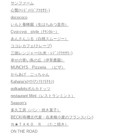
サンファーム
心繋(ﾊﾝﾄﾞﾒｲﾄﾞｱｸｾｻﾘｰ)
docococo
いもと養蜂園（生はちみつ直売）
Cyoi-cyoi style（ﾁｷﾝｶﾚｰ）
あんさんぶる（白桃スムージー）
ココレカフェ(クレープ)
三徳レンジャー(お米・ﾚｼﾞﾝｱｸｾｻﾘｰ)
幸せの青い鳥の丘（伊草農園）
MUNCH’S Pizzeria （ピザ）
からあげ ごっちゃん
Kahana’s(ﾊﾜｲｱﾝﾌﾘﾌﾘﾁｷﾝ)
polkadotsポルカドッツ
restaurant Mint（レストランミント）
Season’s
多久工房（パン・焼き菓子）
BECK(有機古代麦・在来種小麦のフランスパン)
Ｎ★ＴＡＫＯ Ｒ （たこ焼き）
ON THE ROAD