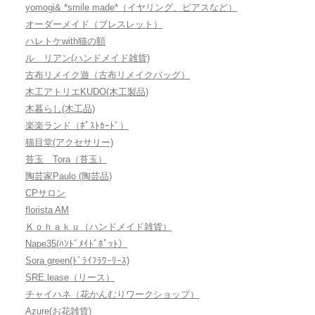
yomogi& *smile made*（イヤリング、ピアスなど）
オーダーメイド（ブレスレット）
ハレトケwith猫の額
ル リアン(ハンドメイド雑貨)
古布リメイク遊（古布リメイクバッグ）
木工アトリエKUDO(木工製品)
木暮らし(木工品)
楽楽ランド（ﾎﾟｽﾄｶｰﾄﾞ）
猫目堂(アクセサリー)
苔玉 Tora（苔玉）
陶芸家Paulo (陶芸品)
CPサロン
florista AM
Ｋｏｈａｋｕ（ハンドメイド雑貨）
Nape35(ﾊﾝﾄﾞﾒｲﾄﾞﾎﾟｯﾄ）
Sora green(ﾄﾞﾗｲﾌﾗﾜｰﾘｰｽ)
SRE.lease（リース）
チャイハネ（花かんむりワークショップ）
Azure(お花雑貨)