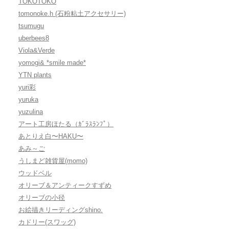
TOKOTOKO
tomonoke.h (石粉粘土アクセサリー)
tsumugu
uberbees8
Viola&Verde
yomogi& *smile made*
YTN plants
yuri彩
yuruka
yuzulina
アート工房ほたる（ｶﾞﾗｽﾗﾝﾌﾟ）
あとりえ白〜HAKU〜
あみ～ご
うしまど雑貨屋(momo)
ウッドベル
オリーブ＆アンティークすずめ
オリーブの小径
お絵描きリーディングshino.
カドリー(スワッグ)