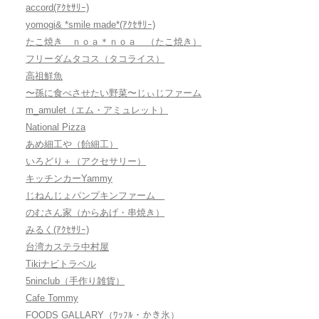
accord(ｱｸｾｻﾘｰ)
yomogi& *smile made*(ｱｸｾｻﾘｰ)
たこ焼き ｎｏａ＊ｎｏａ （たこ焼き）
フリーダムタコス（タコライス）
高祖鮮魚
〜孫に食べさせたい野菜〜じぃじファーム
m_amulet（エム・アミュレット）
National Pizza
あめ細工や（飴細工）
いろどり＋（アクセサリー）
キッチンカーYammy
じねんじょパンプキンファーム
のむさん家（からあげ・串焼き）
みるく(ｱｸｾｻﾘｰ)
台湾カステラ中村屋
Tikiナビトラベル
5ninclub（手作り雑貨）
Cafe Tommy
FOODS GALLARY（ﾜｯﾌﾙ・かき氷）