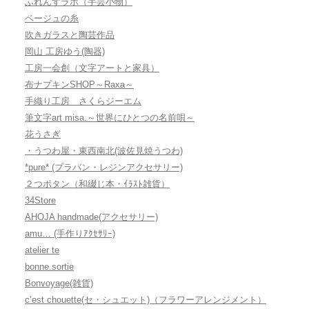
ふれんずラボ（手芸小物）
ベージュの糸
吹きガラスと陶芸作品
岡山 工房ゆう(陶器)
工房一会創（文字アートと家具）
布ナプキンSHOP～Raxa～
手織り工房 さくらジーエム
筆文字art misa.～世界にひとつの名前唄～
花うさぎ
・うつわ屋・東西南北(波佐見焼うつわ)
*pure* (プラバン・レジンアクセサリー)
２つボタン（和綴じ本・ｲﾗｽﾄ雑貨）
34Store
AHOJA handmade(アクセサリー)
amu… (手作りｱｸｾｻﾘｰ)
atelier te
bonne.sortie
Bonvoyage(雑貨)
c’est chouette(セ・シュエット)（フラワーアレンジメント）