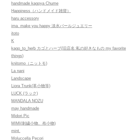
handmade kagoya Chume
Happiness（ハンドメイド雑貨）
haru accessory
ima. make you happy 淡水パールジュエリー
itoto
K
kago_to_herb カゴとハーブ(旧店名:私の好きなもの my favorite
things)
knitomo（ニットモ)
La nani
Landscape
Liora Trunk(革小物等)
LUCK (ラック)
MANDALA NOZU
may handmade
Midori.Pic
MIMI(刺繍小物、布小物)
mint.
Moluccella Pecori