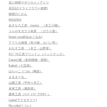
花と雑貨ヤギツカイノアトリ
花日記(ドライフラワー雑貨)
雑貨のじかん
𝘔𝘈𝘚𝘐𝘙𝘖
あすなろ工房 momo （木工小物）
うらやすガラス幸房 （ガラス器）
forest small(あみぐるみ)
アフリカ雑貨（布小物、カバン等）
おなす工房 （木工・山野草）
ｵﾘｼﾞﾅﾙ工房プリントン（ペットグッズ）
Caonの庭（多肉植物・雑貨）
Kakiel（七宝焼）
はらぺこうつわ（陶器）
まるまーる。
山陽工房（手作り木工）
未来工房（備前焼）
露草工房（ﾊﾝﾄﾞﾒｲﾄﾞｱｸｾｻﾘｰ）
Lueur(アクセサリー)
Re-colle(リコレ)