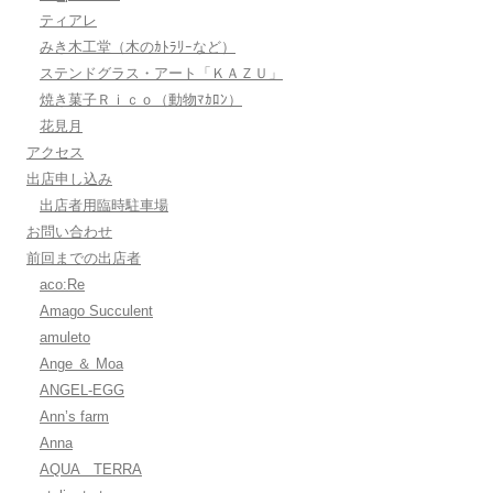
ティアレ
みき木工堂（木のｶﾄﾗﾘｰなど）
ステンドグラス・アート「ＫＡＺＵ」
焼き菓子Ｒｉｃｏ（動物ﾏｶﾛﾝ）
花見月
アクセス
出店申し込み
出店者用臨時駐車場
お問い合わせ
前回までの出店者
aco:Re
Amago Succulent
amuleto
Ange ＆ Moa
ANGEL-EGG
Ann’s farm
Anna
AQUA TERRA