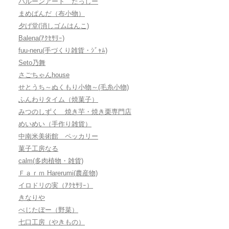
バルーンアート たっしー
まめぱんだ（布小物）
夕げ堂(消しゴムはんこ)
Balena(ｱｸｾｻﾘｰ)
fuu-neru(手づくり雑貨・ｼﾞｬﾑ)
Seto乃舞
さごちゃんhouse
せとうち～ぬくもり小物～(毛糸小物)
ふんわりタイム（焼菓子）
みつのしずく 焼き芋・焼き栗専門店
めいめい（手作り雑貨）
中南米美術館 ペッカリー
菓子工房なる
calm(多肉植物・雑貨)
Ｆａｒｍ Harerumi(農産物)
イロドリの実（ｱｸｾｻﾘｰ）
きなりや
べじたぼー（野菜）
七口工房（やきもの）