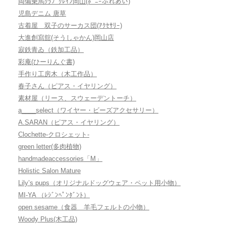
両備乗馬ｸﾗﾌﾞｸﾚｲﾝ岡山(ﾎﾟﾆｰふれあい)
児島デニム 唐草
古着屋 双子のサーカス団(ｱｸｾｻﾘｰ)
大進創寫舘(そうしゃかん)岡山店
寂鉄青ゐ（鉄加工品）
彩庵(ひーりんぐ書)
手作り工房木（木工作品）
春子さん（ピアス・イヤリング）
素材屋（リース、スウェーデントーチ）
a____select（ワイヤー・ビーズアクセサリー）
A.SARAN（ピアス・イヤリング）
Clochette-クロシェット-
green letter(多肉植物)
handmadeaccessories「M」
Holistic Salon Mature
Lily’s pups（オリジナルドッグウェア・ペット用小物）
MI-YA （ﾚｼﾞﾝﾍﾟﾝﾀﾞﾝﾄ）
open sesame（食器 羊毛フェルトの小物）
Woody Plus(木工品)