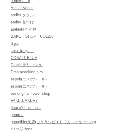
atelier te te
Atelier Venus
atelier ククル
atelier 花すけ
atelierN 布小物
BAKE SHOP COLZA
Bijou
chie_to_yumi
COBALT BLUE
Delish-デリッシュ-
Dreamcooking.hiro
espoir(エスポワール)
espoir(エスポワール)
eto original flower shop
FAKE BAKERY
fleur 心月 cothuki
gemma
gotogibier支店(ごとうジビエしてん～オヤツshop)
Hana♡Hana