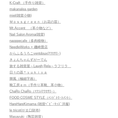
K-Craft （手作り雑貨）
makanalea garden
miel(雑貨小物)
Ｍｏｓｓｇｒｅｅｎ（お花の苗）
Mt.Accent （革小物など）
Nail Salon Aroma(雑貨)
naoppecafe（多肉植物）
NeedleWorks × 磯崎畳店
からふるうろこventdoux(ｱｸｾｻﾘｰ)
きょんちゃんずがーでん
旅する雑貨屋～Laugh;Rela～ラフリラ
日々の器＊ｙｕｋｉｙａ
輝風（極細字画）
靴工房ｅｍ（手作り革靴、革小物）
ChaRo ChaRo（ﾏｸﾗﾒｱｸｾｻﾘｰ）
FOOD COSME STYLE（ﾊﾝﾄﾞﾄﾘｰﾄﾒﾝﾄ）
HareHareKimama (雑貨ﾍﾞﾋﾞｰｷｯｽﾞ洋服)
le tricot(がま口財布)
Masayuki（陶芸雑貨）