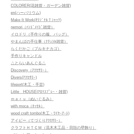
COLORER(花雑貨・ガーデン雑貨)
en(ハーバリウム)
Make It Work(ｵﾘｼﾞﾅﾙＴｼｬｯﾂ)
nemori（ﾊﾝﾄﾞﾒｲﾄﾞ雑貨）
イロドリ（手作りの服、バッグ）
やまんばの手仕事（ﾅﾁｭﾗﾙ雑貨）
らくだかご（ブルキナカゴ）
手作りキャンドル
△とらいあんぐる△
Discovery（ｱｸｾｻﾘｰ）
Divers(ｱｸｾｻﾘｰ)
lifeport(木工・手芸)
Little HOUSE(ｱﾛﾏｽﾌﾟﾚｰ・雑貨)
ｍａｒｕ（ぬいぐるみ）
with moca（ﾀｯｾﾙ）
wood craft tombo(木工・ﾜｲﾔｰｱｰﾄ)
アイビー（てづくりｱｸｾｻﾘｰ）
クラフトＨＴＣＭ（流木木工品・貝殻の壁飾り）