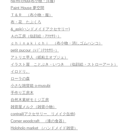
na-mi-chuu(布小物・洋服)
Paint House 夢空間
Ｔ＆Ｒ （布小物・服）
布・花 たぶくろ
&_ask(ハンドメイドアクセサリー)
Ａの工房（似顔絵・ｱｸｾｻﾘｰ）
ｃｈｉｎａｋｉｃｈｉ （布小物・消しゴムハンコ）
petit pucour（ﾚｼﾞﾝｱｸｾｻﾘｰ）
アトリエ早人（紙粘土オブジェ）
イラスト屋 ことぶき・いつき （似顔絵・ストローアート）
イロドリ。
ローラの森
小さな雑貨箱 o-musubi
手作り工房木
自然木素材モミジ工房
雑貨屋メルク（雑貨小物）
contrail(アクセサリー、リメイク缶他)
Corner woodcraft （漆の食器）
Holoholo market （ハンドメイド雑貨）