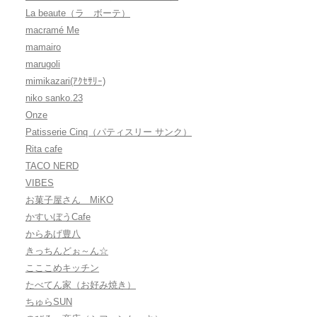
La beaute（ラ ボーテ）
macramé Me
mamairo
marugoli
mimikazari(ｱｸｾｻﾘｰ)
niko sanko.23
Onze
Patisserie Cinq（パティスリー サンク）
Rita cafe
TACO NERD
VIBES
お菓子屋さん MiKO
かすいぼうCafe
からあげ豊八
きっちんどぉ～ん☆
こここめキッチン
たべてん家（お好み焼き）
ちゅらSUN