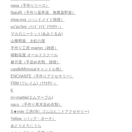
nana（手作りリース）
NatuRi（手作り薬草湯、無農薬野菜）
shop-moi（ハンドメイド雑貨）
so”po’liini（ﾊﾝﾄﾞﾒｲﾄﾞｱｸｾｻﾘｰ）
マカロニーケット(あみぐるみ)
山葡萄籠 太虹の屋
手作り工房 marron（雑貨）
移動花屋 オールドスクール
麻月里（手染め衣類、雑貨）
candleMimosa(キャンドル他）
ENCHANTE（手作りアクセサリー）
FRM (フレイム)（ｱｸｾｻﾘｰ）
K
m+marble(エムマーブル)
naco （手作り草木染め衣類）
S★mile 工房(消しゴムはんことアクセサリー)
Yellow（バッグ・ポーチ）
あとりえろじうら