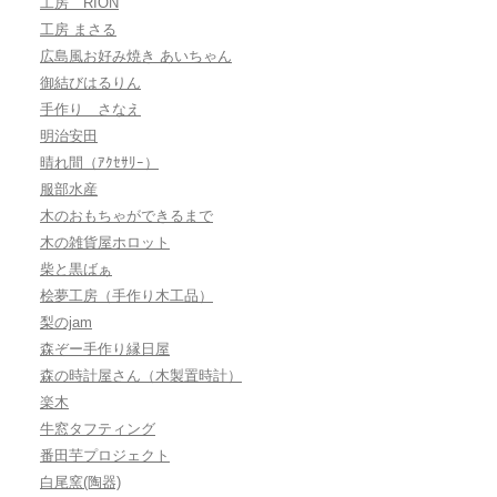
工房 RION
工房 まさる
広島風お好み焼き あいちゃん
御結びはるりん
手作り さなえ
明治安田
晴れ間（ｱｸｾｻﾘｰ）
服部水産
木のおもちゃができるまで
木の雑貨屋ホロット
柴と黒ばぁ
桧夢工房（手作り木工品）
梨のjam
森ぞー手作り縁日屋
森の時計屋さん（木製置時計）
楽木
牛窓タフティング
番田芋プロジェクト
白尾窯(陶器)