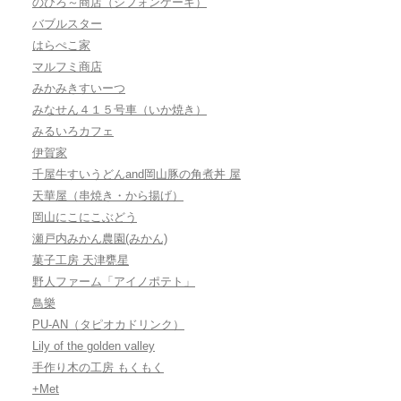
のびろ～商店（シフォンケーキ）
バブルスター
はらぺこ家
マルフミ商店
みかみきすいーつ
みなせん４１５号車（いか焼き）
みるいろカフェ
伊賀家
千屋牛すいうどんand岡山豚の角煮丼 屋
天華屋（串焼き・から揚げ）
岡山にこにこぶどう
瀬戸内みかん農園(みかん)
菓子工房 天津甕星
野人ファーム「アイノポテト」
鳥樂
PU-AN（タピオカドリンク）
Lily of the golden valley
手作り木の工房 もくもく
+Met