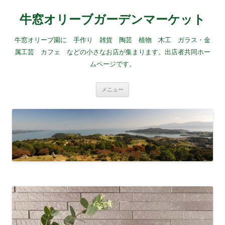
牛窓オリーブガーデンマーケット
牛窓オリーブ園に 手作り 雑貨 陶芸 植物 木工 ガラス・金
属工芸 カフェ などの小さなお店が集まります。出店者共同ホー
ムページです。
コ
メニュー
ン
テ
ン
ツ
へ
ス
キ
ッ
プ