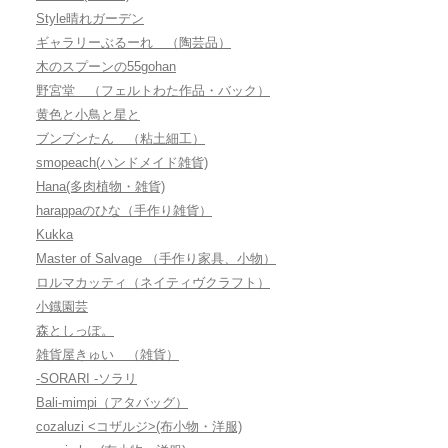
Style晴れガーデン
ギャラリーぶるーれ （陶芸品）
木のスプーンの55gohan
野宮堂 （フェルトわた作品・バック）
黄色と小鳥と星と
ブンブンたん （粘土細工）
smopeach(ハンドメイド雑貨)
Hana(多肉植物・雑貨)
harappaのひな（手作り雑貨）
Kukka
Master of Salvage （手作り家具、小物）
ロルマカッティ（ネイティヴクラフト）
小鐡園芸
森としっぽ。
雑貨屋きゅい （雑貨）
-SORARI -ソラリ
Bali-mimpi（アタバッグ）
cozaluzi <コザルジ>(布小物・洋服)