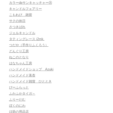
カラーdeサンキャッチャーⓇ
キャンドルフェアリー
こもれび 雑貨
サクの休日
さつきばれ
ジェルキャンドル
タティングレース i2mk.
つだや（手作りふくろう）
どんぐり工房
ねこのとなり
はなちゃん工房
ハンドメイドショップ Azuki
ハンドメイド美杏
ハンドメイド雑貨 ひととき
びーふらっと
ふかふかタイガ～
ふりーだむ
ぼくのにわ
ほ助の用品店