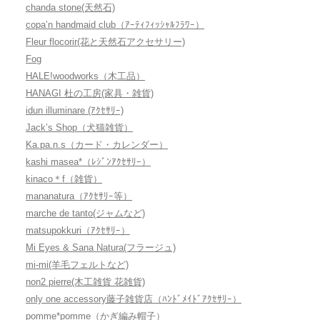
chanda stone(天然石)
copa’n handmaid club（ｱｰﾃｨﾌｨｯｼｬﾙﾌﾗﾜｰ）
Fleur flocorir(花と天然石アクセサリー)
Fog
HALE!woodworks（木工品）
HANAGI 杜の工房(家具・雑貨)
idun illuminare (ｱｸｾｻﾘｰ)
Jack’s Shop（犬猫雑貨）
Ka.pa.n.s（カード・カレンダー）
kashi masea*（ﾚｼﾞﾝｱｸｾｻﾘｰ）
kinaco＊f（雑貨）
mananatura（ｱｸｾｻﾘｰ等）
marche de tanto(ジャムなど)
matsupokkuri（ｱｸｾｻﾘｰ）
Mi Eyes & Sana Natura(フラージュ)
mi-mi(羊毛フェルトなど)
non2 pierre(木工雑貨 花雑貨)
only one accessory藤子雑貨店（ﾊﾝﾄﾞﾒｲﾄﾞｱｸｾｻﾘｰ）
pomme*pomme（かぎ編み帽子）